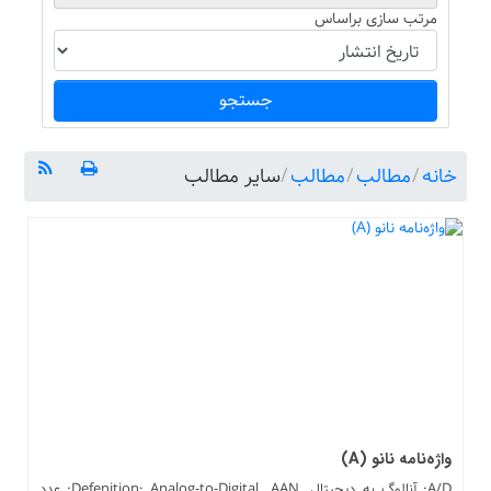
مرتب سازی براساس
جستجو
خانه
/
مطالب
/
مطالب
/
سایر مطالب
واژه‌نامه نانو (A)
A/D: آنالوگ به دیجیتال. Defenition: Analog-to-Digital. AAN: عدد