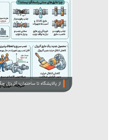
از پالایشگاه تا ساختمان؛ آئروژل 