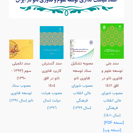
سند ملی
مصوبه تشکیل
سند گسترش
سند تکمیلی
توسعه علوم و
ستاد توسعه
کاربرد فناوری
سوم (١٣٩٣ -
فناوری نانو در
فناوری نانو
نانو در افق
١٣۹٠)
افق ١٤١٢
مصوب شورای
١٤٠٤
مصوب ستاد
مصوب شورای
عالی انقلاب
مصوب هیئت
توسعه فناوری
عالی انقلاب
فرهنگی
دولت (سال
نانو (سال ١٣٩١)
فرهنگی
(سال ١٣٩٩)
١٣٩٦)
(سال ١٤٠١)
[نسخه PDF]
[نسخه وب]