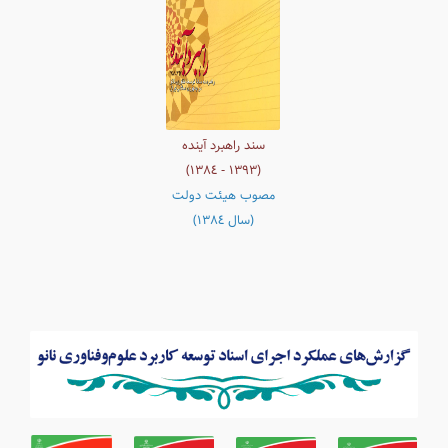
سند راهبرد آینده
(١٣٩٣ - ١٣۸٤)
مصوب هیئت دولت
(سال ١٣٨٤)