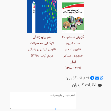
گزارش عملکرد ۲٠
نانو برای زندگی
ساله ترویج
اثرگذاری محصولات
فناوری نانو در
نانویی ایرانی بر زندگی
جمهوری اسلامی
مردم (پاییز ١٣٩۸)
ایران
(١٣٩٩-١٣۸٠)
اشتراک گذاری:
نظرات کاربران
{ }